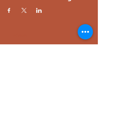
Adresse
Im Gewerbepark 13, 93466 Chamerau,
Deutschland
Öffnungszeiten
nur zu den gebuchten Kursen oder in
Absprache
Kontakt
+49 (0) 157 56348031
(auch
WhatsApp
möglich)
hello@lunalabandrooms.de