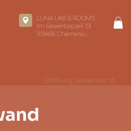
LUNA LAB & ROOMS
Im Gewerbepark 13
93466 Chamerau
Eröffnung September 25
wand