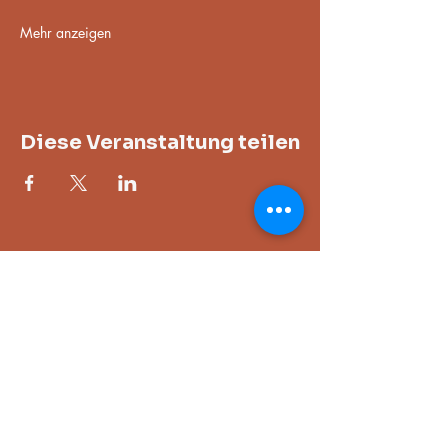
Mehr anzeigen
Diese Veranstaltung teilen
Adresse
Im Gewerbepark 13, 93466 Chamerau,
Deutschland
Öffnungszeiten
nur zu den gebuchten Kursen oder in
Absprache