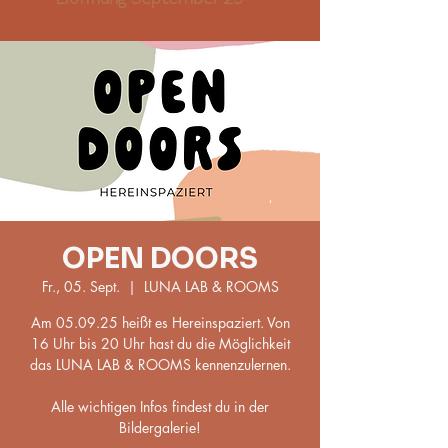
OPEN DOORS
Fr., 05. Sept.
  |  
LUNA LAB & ROOMS
Am 05.09.25 heißt es Hereinspaziert. Von
16 Uhr bis 20 Uhr hast du die Möglichkeit
das LUNA LAB & ROOMS kennenzulernen.
Alle wichtigen Infos findest du in der
Bildergalerie!