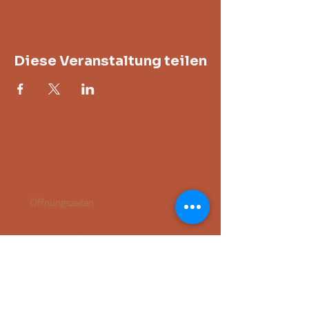
Diese Veranstaltung teilen
Adresse
Im Gewerbepark 13, 93466 Chamerau,
Deutschland
Öffnungszeiten
nur zu den gebuchten Kursen oder in
Absprache
Kontakt
+49 (0) 157 56348031
(auch