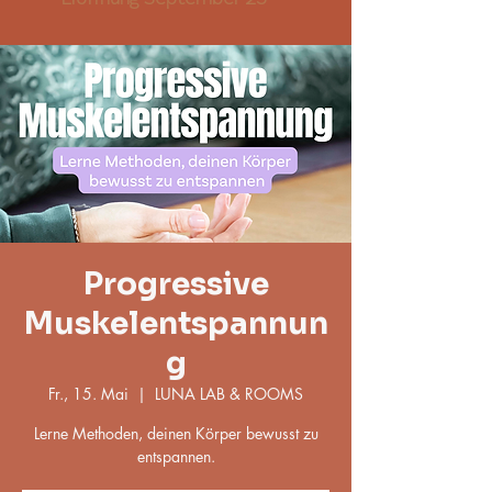
Progressive
Muskelentspannun
g
Fr., 15. Mai
  |  
LUNA LAB & ROOMS
Lerne Methoden, deinen Körper bewusst zu
entspannen.