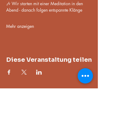
🎶 Wir starten mit einer Meditation in den 
Abend - danach folgen entspannte Klänge
Mehr anzeigen
Diese Veranstaltung teilen
Adresse
Im Gewerbepark 13, 93466 Chamerau,
Deutschland
Öffnungszeiten
nur zu den gebuchten Kursen oder in