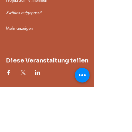
Projekt zum Mitnehmen
Swifties aufgepasst! 
Mehr anzeigen
Diese Veranstaltung teilen
Adresse
Im Gewerbepark 13, 93466 Chamerau,
Deutschland
Öffnungszeiten
nur zu den gebuchten Kursen oder in