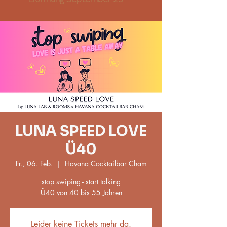
LUNA SPEED LOVE
Ü40
Fr., 06. Feb.
  |  
Havana Cocktailbar Cham
stop swiping - start talking
Ü40 von 40 bis 55 Jahren
Leider keine Tickets mehr da.