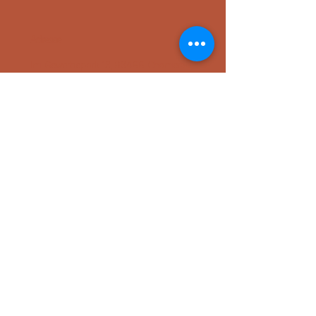
Adresse
Im Gewerbepark 13, 93466 Chamerau,
Deutschland
Öffnungszeiten
nur zu den gebuchten Kursen oder in
Absprache
Kontakt
+49 (0) 157 56348031
(auch
WhatsApp
möglich)
hello@lunalabandrooms.de
Socials