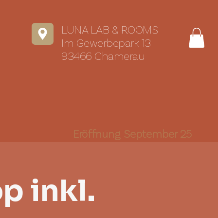
LUNA LAB & ROOMS
Im Gewerbepark 13
93466 Chamerau
Eröffnung September 25
 inkl.