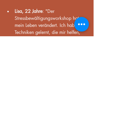
Lisa, 22 Jahre
: "Der 
Stressbewältigungsworkshop hat 
mein Leben verändert. Ich habe 
Techniken gelernt, die mir helfen, 
mit Stress umzugehen."
Bildliche Eindrücke
Nahaufnahme eines Malwerkzeugs auf einer 
Leinwand, das die kreative Atmosphäre eines 