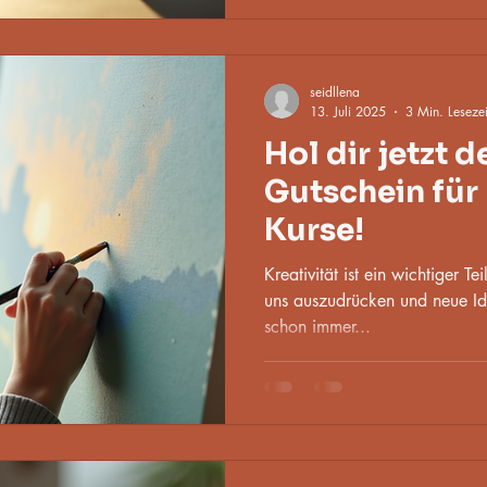
seidllena
13. Juli 2025
3 Min. Lesezei
Hol dir jetzt 
Gutschein für 
Kurse!
Kreativität ist ein wichtiger Tei
uns auszudrücken und neue I
schon immer...