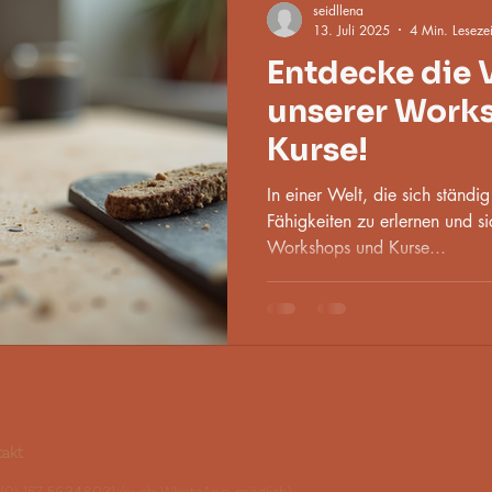
seidllena
13. Juli 2025
4 Min. Lesezei
Entdecke die V
unserer Work
Kurse!
In einer Welt, die sich ständig
Fähigkeiten zu erlernen und s
Workshops und Kurse...
takt
(0) 157 56348031 (auch
WhatsApp
möglich)