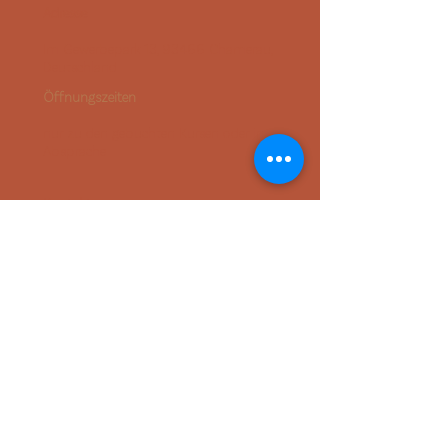
Adresse
Im Gewerbepark 13, 93466 Chamerau,
Deutschland
Öffnungszeiten
nur zu den gebuchten Kursen oder in
Absprache
Kontakt
+49 (0) 157 56348031
(auch
WhatsApp
möglich)
hello@lunalabandrooms.de
Socials